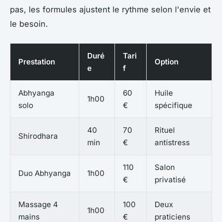
pas, les formules ajustent le rythme selon l'envie et
le besoin.
Duré
Tari
Prestation
Option
e
f
Abhyanga
60
Huile
1h00
solo
€
spécifique
40
70
Rituel
Shirodhara
min
€
antistress
110
Salon
Duo Abhyanga
1h00
€
privatisé
Massage 4
100
Deux
1h00
mains
€
praticiens