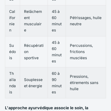
Cal
Relâchem
45 à
ifor
ent
60
Pétrissages, huile
nie
musculair
minut
neutre
n
e
es
45 à
Su
Récupérati
Percussions,
60
édo
on
frictions
minut
is
sportive
musclées
es
Th
60 à
Pressions,
aïla
Souplesse
90
étirements sans
nda
et énergie
minut
huile
is
es
L'approche ayurvédique associe le soin, la