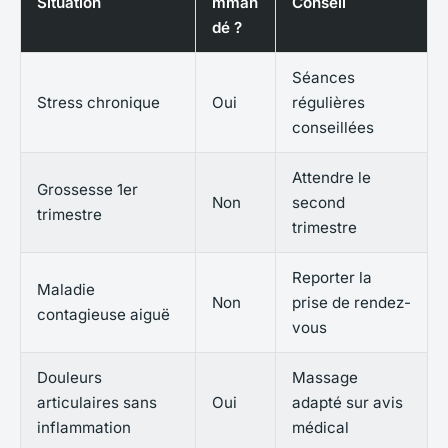
Situation
mman
Conseil
dé ?
Séances
Stress chronique
Oui
régulières
conseillées
Attendre le
Grossesse 1er
Non
second
trimestre
trimestre
Reporter la
Maladie
Non
prise de rendez-
contagieuse aiguë
vous
Douleurs
Massage
articulaires sans
Oui
adapté sur avis
inflammation
médical