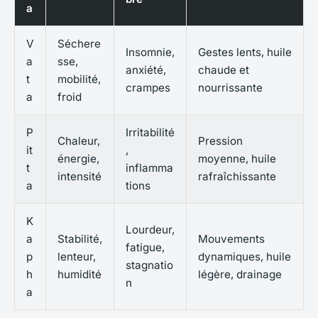
a
V
Séchere
Insomnie,
Gestes lents, huile
a
sse,
anxiété,
chaude et
t
mobilité,
crampes
nourrissante
a
froid
P
Irritabilité
Chaleur,
Pression
it
,
énergie,
moyenne, huile
t
inflamma
intensité
rafraîchissante
a
tions
K
Lourdeur,
a
Stabilité,
Mouvements
fatigue,
p
lenteur,
dynamiques, huile
stagnatio
h
humidité
légère, drainage
n
a