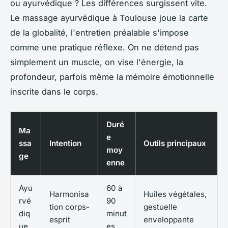
ou ayurvédique ? Les différences surgissent vite.
Le massage ayurvédique à Toulouse joue la carte
de la globalité, l'entretien préalable s'impose
comme une pratique réflexe. On ne détend pas
simplement un muscle, on vise l'énergie, la
profondeur, parfois même la mémoire émotionnelle
inscrite dans le corps.
Duré
Ma
e
ssa
Intention
Outils principaux
moy
ge
enne
Ayu
60 à
Harmonisa
Huiles végétales,
rvé
90
tion corps-
gestuelle
diq
minut
esprit
enveloppante
ue
es